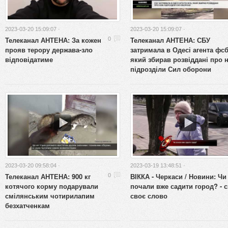
2023-03-20 15:09:07 ·
2023-03-20 15:09:07 ·
Телеканал АНТЕНА: За кожен
Телеканал АНТЕНА: СБУ
0
прояв терору держава-зло
затримала в Одесі агента фсб
відповідатиме
який збирав розвіддані про 
підрозділи Сил оборони
2023-03-20 09:58:04 ·
2023-03-19 13:48:51 ·
Телеканал АНТЕНА: 900 кг
ВІККА - Черкаси / Новини: Чи
0
котячого корму подарували
почали вже садити город? - 
смілянським чотирилапим
своє слово
безхатченкам