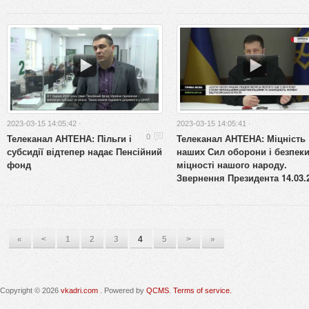
2023-03-15 14:05:42 ·
2023-03-15 14:05:41 ·
Телеканал АНТЕНА: Пільги і
Телеканал АНТЕНА: Міцність
0
субсидії відтепер надає Пенсійний
наших Сил оборони і безпеки
фонд
міцності нашого народу.
Звернення Президента 14.03.
«
<
1
2
3
4
5
>
»
Copyright © 2026
vkadri.com
. Powered by
QCMS
.
Terms of service.