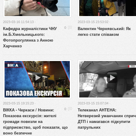
2023-03-16 11:54:13 ·
2023-03-15 23:53:02 ·
Кафедра журналістики ЧНУ
Валентин Чернявський: Як
0
ім.Б.Хмельницького:
легко стати співаком
Фотопрогулянка з Анною
Харченко
2023-03-15 19:15:23 ·
2023-03-15 15:07:04 ·
ВІККА - Черкаси / Новини:
Телеканал АНТЕНА:
0
Показова екскурсія: жителі
Нетверезий уманчанин спри
громади повезли на
ДТП і намагався підкупити
підприємство, щоб показати, що
патрульних
воно безпечне