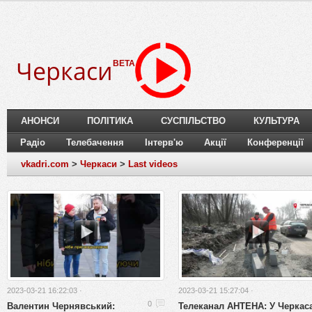
Черкаси
BETA
АНОНСИ
ПОЛІТИКА
СУСПІЛЬСТВО
КУЛЬТУРА
Радіо
Телебачення
Інтерв'ю
Акції
Конференції
vkadri.com
>
Черкаси
>
Last videos
2023-03-21 16:22:03 ·
2023-03-21 15:27:04 ·
Валентин Чернявський:
Телеканал АНТЕНА: У Черкас
0