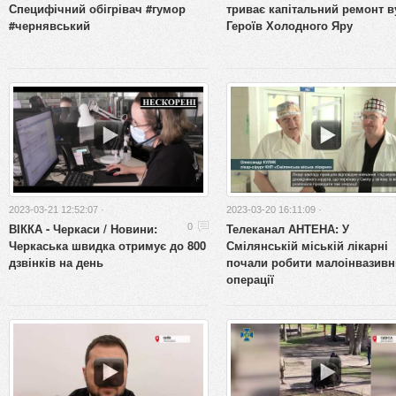
Специфічний обігрівач #гумор
триває капітальний ремонт в
#чернявський
Героїв Холодного Яру
2023-03-21 12:52:07 ·
2023-03-20 16:11:09 ·
ВІККА - Черкаси / Новини:
Телеканал АНТЕНА: У
0
Черкаська швидка отримує до 800
Смілянській міській лікарні
дзвінків на день
почали робити малоінвазивн
операції