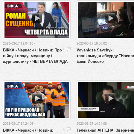
2023-03-17 19:04:18 ·
2023-03-17 18:08:02 ·
ВІККА - Черкаси / Новини: Про
Vovanidze Savchyk:
0
війну і владу, медицину і
трагікомедія абсурду "Носор
журналістику - ЧЕТВЕРТА ВЛАДА
Ежен Йонеско
2023-03-17 14:24:06 ·
2023-03-17 14:24:06 ·
ВІККА - Черкаси / Новини:
Телеканал АНТЕНА: Звернен
0