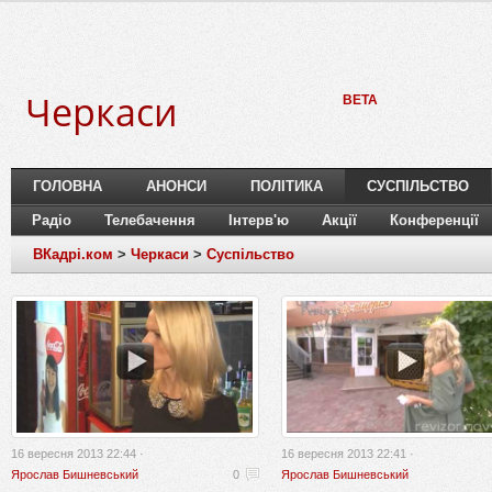
Черкаси
BETA
ГОЛОВНА
АНОНСИ
ПОЛІТИКА
СУСПІЛЬСТВО
Радіо
Телебачення
Інтерв'ю
Акції
Конференції
ВКадрі.ком
>
Черкаси
>
Суспільство
16 вересня 2013 22:44 ·
16 вересня 2013 22:41 ·
Ярослав Бишневський
0
Ярослав Бишневський