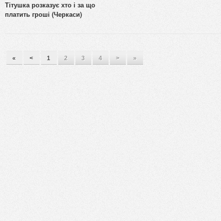
Тітушка розказує хто і за що
платить гроші (Черкаси)
«
<
1
2
3
4
>
»