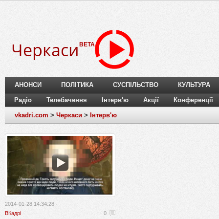
Черкаси
BETA
АНОНСИ
ПОЛІТИКА
СУСПІЛЬСТВО
КУЛЬТУРА
Радіо
Телебачення
Інтерв'ю
Акції
Конференції
vkadri.com
>
Черкаси
>
Інтерв'ю
2014-01-28 14:34:28 ·
ВКадрі
0