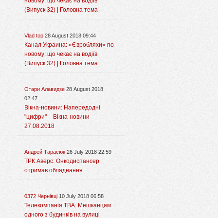
новому: що чекає на водіїв
(Випуск 32) | Головна тема
Vlad top
28 August 2018 09:44
Канал Украина: «Євробляхи» по-
новому: що чекає на водіїв
(Випуск 32) | Головна тема
Отари Алавидзе
28 August 2018
02:47
Вікна-новини: Напередодні
"цифри" – Вікна-новини –
27.08.2018
Андрей Тарасюк
26 July 2018 22:59
ТРК Аверс: Онкодиспансер
отримав обладнання
0372 Чернівці
10 July 2018 06:58
Телекомпанія ТВА: Мешканцям
одного з будинків на вулиці