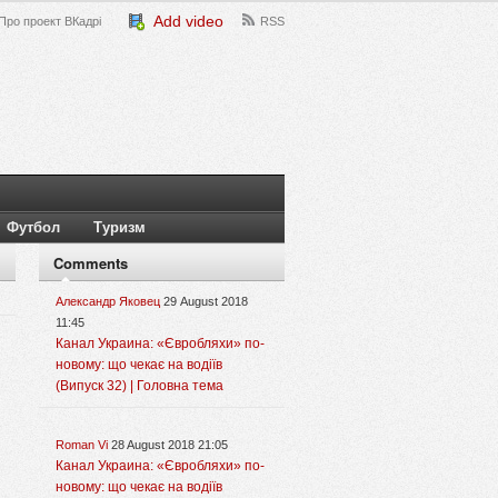
Add video
Про проект ВКадрі
RSS
Футбол
Туризм
Comments
Александр Яковец
29 August 2018
11:45
Канал Украина: «Євробляхи» по-
новому: що чекає на водіїв
(Випуск 32) | Головна тема
Roman Vi
28 August 2018 21:05
Канал Украина: «Євробляхи» по-
новому: що чекає на водіїв