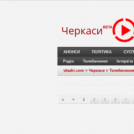
Черкаси
BETA
АНОНСИ
ПОЛІТИКА
СУСП
Радіо
Телебачення
Інтерв'ю
vkadri.com
>
Черкаси
>
Телебаченн
«
<
1
2
3
4
>