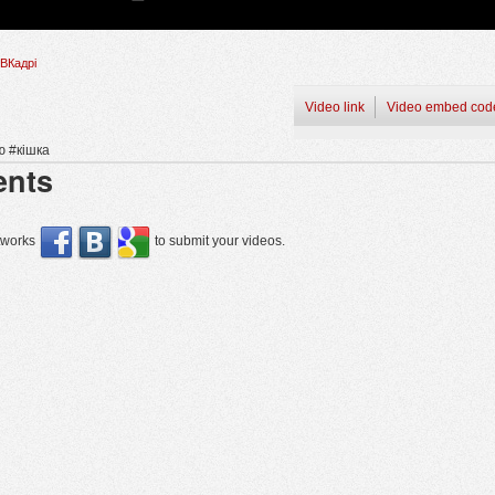
ВКадрі
Video link
Video embed cod
ню #кішка
nts
etworks
to submit your videos.