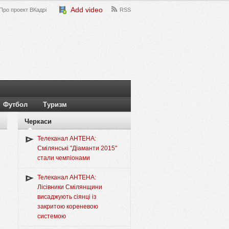
Add video
Про проект ВКадрі
RSS
Футбол
Туризм
Черкаси
Телеканал АНТЕНА:
Смілянські "Діаманти 2015"
стали чемпіонами
Телеканал АНТЕНА:
Лісівники Смілянщини
висаджують сіянці із
закритою кореневою
системою