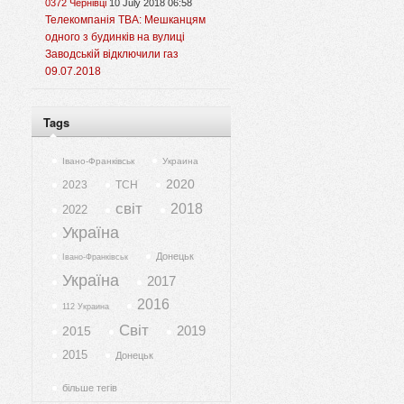
0372 Чернівці
10 July 2018 06:58
Телекомпанія ТВА: Мешканцям
одного з будинків на вулиці
Заводській відключили газ
09.07.2018
Tags
Івано-Франківськ
Украина
2020
2023
ТСН
світ
2018
2022
Україна
Донецьк
Івано-Франківськ
Україна
2017
2016
112 Украина
Світ
2019
2015
2015
Донецьк
більше тегів