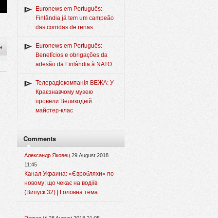
Euronews em Português:
Finlândia já tem um campeão
das corridas de renas
Euronews em Português:
e
Benefícios e obrigações da
adesão da Finlândia à NATO
Телерадіокомпанія ВЕЖА: У
Краєзнавчому музею
провели Великодній
майстер-клас
Comments
Александр Яковец
29 August 2018
11:45
Канал Украина: «Євробляхи» по-
новому: що чекає на водіїв
(Випуск 32) | Головна тема