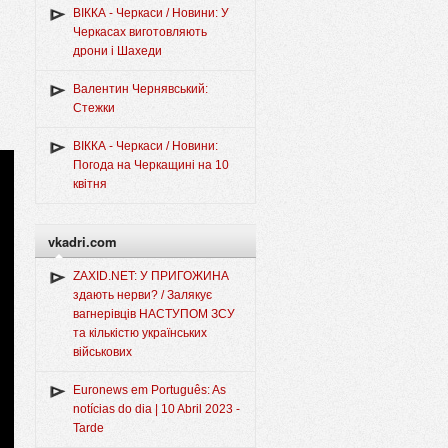
ВІККА - Черкаси / Новини: У
Черкасах виготовляють
дрони і Шахеди
Валентин Чернявський:
Стежки
ВІККА - Черкаси / Новини:
Погода на Черкащині на 10
квітня
vkadri.com
ZAXID.NET: У ПРИГОЖИНА
здають нерви? / Залякує
вагнерівців НАСТУПОМ ЗСУ
та кількістю українських
військових
Euronews em Português: As
notícias do dia | 10 Abril 2023 -
Tarde