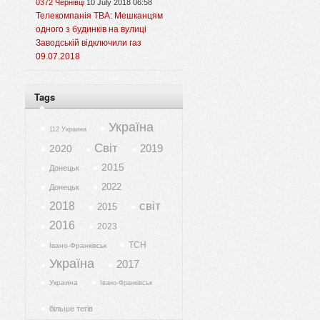
0372 Чернівці
10 July 2018 06:58
Телекомпанія ТВА: Мешканцям
одного з будинків на вулиці
Заводській відключили газ
09.07.2018
Tags
Україна
112 Украина
Світ
2019
2020
2015
Донецьк
2022
Донецьк
світ
2018
2015
2016
2023
ТСН
Івано-Франківськ
Україна
2017
Украина
Івано-Франківськ
більше тегів