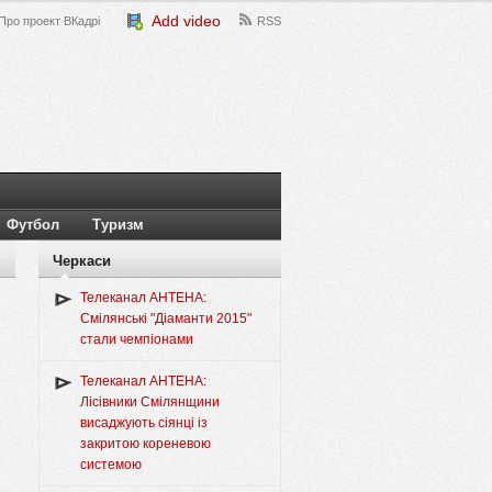
Add video
Про проект ВКадрі
RSS
Футбол
Туризм
Черкаси
Телеканал АНТЕНА:
Смілянські "Діаманти 2015"
стали чемпіонами
Телеканал АНТЕНА:
Лісівники Смілянщини
висаджують сіянці із
закритою кореневою
системою