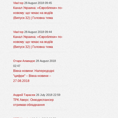
Vlad top
28 August 2018 09:45
Канал Украина: «Євробляхи» по-
новому: що чекає на водіїв
(Випуск 32) | Головна тема
Vlad top
28 August 2018 09:44
Канал Украина: «Євробляхи» по-
новому: що чекає на водіїв
(Випуск 32) | Головна тема
Отари Алавидзе
28 August 2018
02:47
Вікна-новини: Напередодні
"цифри" – Вікна-новини –
27.08.2018
Андрей Тарасюк
26 July 2018 22:59
ТРК Аверс: Онкодиспансер
отримав обладнання