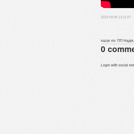
2023-04-05 13:11:07 ·
nazar viv: ПП Наді
0
comme
Login with social n