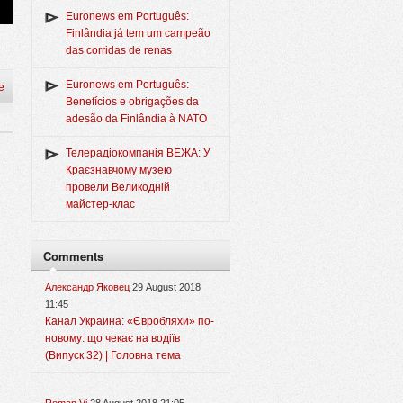
Euronews em Português:
Finlândia já tem um campeão
das corridas de renas
Euronews em Português:
e
Benefícios e obrigações da
adesão da Finlândia à NATO
Телерадіокомпанія ВЕЖА: У
Краєзнавчому музею
провели Великодній
майстер-клас
Comments
Александр Яковец
29 August 2018
11:45
Канал Украина: «Євробляхи» по-
новому: що чекає на водіїв
(Випуск 32) | Головна тема