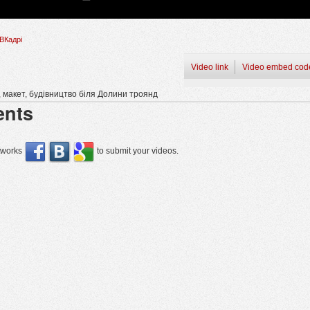
ВКадрі
Video link
Video embed cod
я, макет, будівництво біля Долини троянд
nts
etworks
to submit your videos.