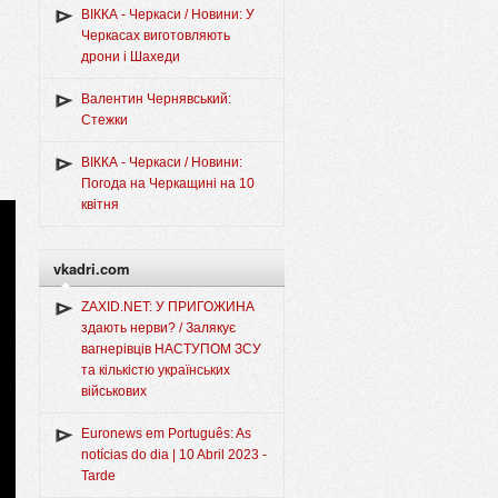
ВІККА - Черкаси / Новини: У
Черкасах виготовляють
дрони і Шахеди
Валентин Чернявський:
Стежки
ВІККА - Черкаси / Новини:
Погода на Черкащині на 10
квітня
vkadri.com
ZAXID.NET: У ПРИГОЖИНА
здають нерви? / Залякує
вагнерівців НАСТУПОМ ЗСУ
та кількістю українських
військових
Euronews em Português: As
notícias do dia | 10 Abril 2023 -
Tarde