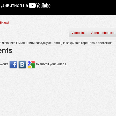
ВКадрі
Video link
Video embed cod
 Лісівники Смілянщини висаджують сіянці із закритою кореневою системою
nts
etworks
to submit your videos.