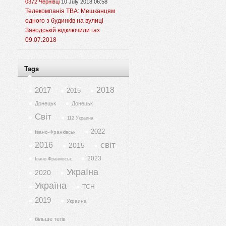
0372 Чернівці
10 July 2018 06:58
Телекомпанія ТВА: Мешканцям
одного з будинків на вулиці
Заводській відключили газ
09.07.2018
Tags
2017
2018
2015
Донецьк
Донецьк
Світ
112 Украина
2022
Івано-Франківськ
світ
2016
2015
2023
Івано-Франківськ
Україна
2020
Україна
ТСН
2019
Украина
більше тегів