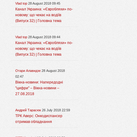
Vlad top
28 August 2018 09:45
Канал Украина: «Євробляхи» по-
новому: що чекає на водіїв
(Випуск 32) | Головна тема
Vlad top
28 August 2018 09:44
Канал Украина: «Євробляхи» по-
новому: що чекає на водіїв
(Випуск 32) | Головна тема
Отари Алавидзе
28 August 2018
02:47
Вікна-новини: Напередодні
"цифри" – Вікна-новини –
27.08.2018
Андрей Тарасюк
26 July 2018 22:59
ТРК Аверс: Онкодиспансер
отримав обладнання