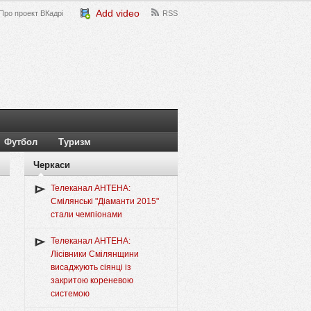
Add video
Про проект ВКадрі
RSS
Футбол
Туризм
Черкаси
Телеканал АНТЕНА:
Смілянські "Діаманти 2015"
стали чемпіонами
Телеканал АНТЕНА:
Лісівники Смілянщини
висаджують сіянці із
закритою кореневою
системою