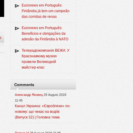
Euronews em Português:
Finlândia já tem um campeão
das corridas de renas
Euronews em Português:
Benefícios e obrigações da
e
adesão da Finlândia à NATO
Телерадіокомпанія ВЕЖА: У
Краєзнавчому музею
провели Великодній
майстер-клас
Comments
Александр Яковец
29 August 2018
11:45
Канал Украина: «Євробляхи» по-
новому: що чекає на водіїв
(Випуск 32) | Головна тема