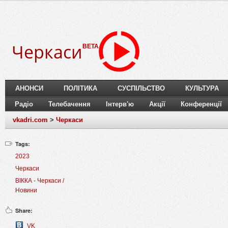
Черкаси
BETA
АНОНСИ
ПОЛІТИКА
СУСПІЛЬСТВО
КУЛЬТУРА
Радіо
Телебачення
Інтерв'ю
Акції
Конференції
vkadri.com
>
Черкаси
Tags:
2023
Черкаси
ВІККА - Черкаси /
Новини
Share:
VK