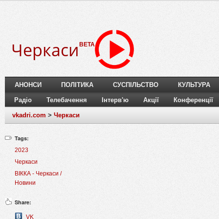
Черкаси
BETA
АНОНСИ
ПОЛІТИКА
СУСПІЛЬСТВО
КУЛЬТУРА
Радіо
Телебачення
Інтерв'ю
Акції
Конференції
vkadri.com
>
Черкаси
Tags:
2023
Черкаси
ВІККА - Черкаси /
Новини
Share:
VK